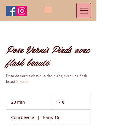
Pose Vernis Pieds avec
flash beauté
Pose de vernis classique des pieds, avec une flash
beauté inclus
17
euros
20 min
2
17 €
0
m
Courbevoie
|
Paris 16
i
n