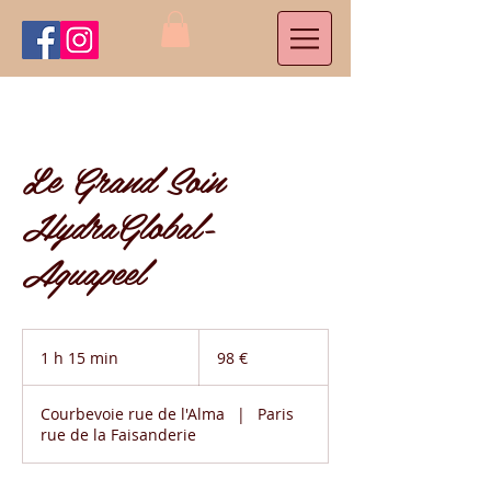
Le Grand Soin
HydraGlobal-
Aquapeel
98
euros
1 h 15 min
1
98 €
1
5
Courbevoie rue de l'Alma
|
Paris
m
rue de la Faisanderie
i
n