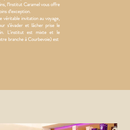
ns, l’Institut Caramel vous offre
soins d’exception.
ne véritable invitation au voyage,
our s’évader et lâcher prise le
n. L'institut est mixte et le
re branche à Courbevoie) est