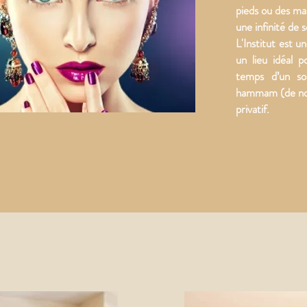
pieds ou des mai
une infinité de 
L'Institut est u
un lieu idéal p
temps d’un soi
hammam (de not
privatif.