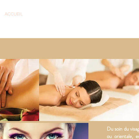
ACCUEIL
SERVICES
GALERIE
CONTACT
Venir chez n
Du soin du visage
ou orientale, 