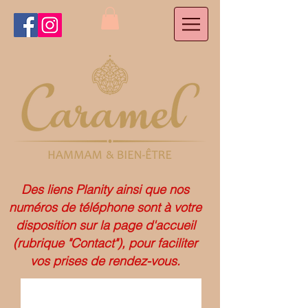
Des liens Planity ainsi que nos
numéros de téléphone sont à votre
disposition sur la page d'accueil
(rubrique "Contact"), pour faciliter
vos prises de rendez-vous.