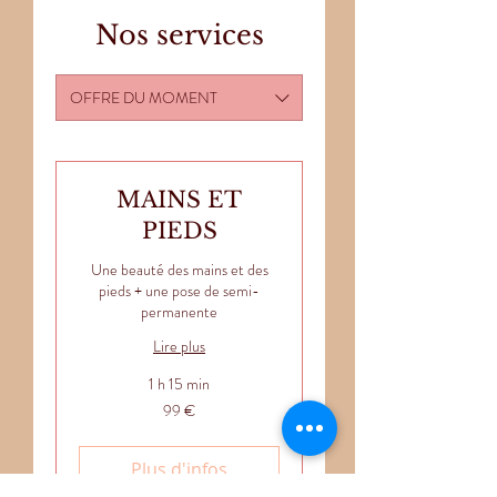
Nos services
OFFRE DU MOMENT
MAINS ET
PIEDS
Une beauté des mains et des
pieds + une pose de semi-
permanente
Lire plus
1 h 15 min
99
99 €
euros
Plus d'infos